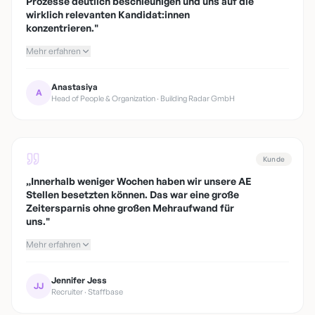
Prozesse deutlich beschleunigen und uns auf die
wirklich relevanten Kandidat:innen
konzentrieren.
"
Mehr erfahren
Anastasiya
A
Head of People & Organization · Building Radar GmbH
Kunde
„
Innerhalb weniger Wochen haben wir unsere AE
Stellen besetzten können. Das war eine große
Zeitersparnis ohne großen Mehraufwand für
uns.
"
Mehr erfahren
Jennifer Jess
JJ
Recruiter · Staffbase